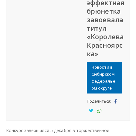
эффектная
Подать объявление
брюнетка
завоевала
Регионы России
титул
«Королева
Создание сайтов
Красноярс
ка»
Новости в
Сибирском
федеральн
ом округе
Поделиться:
Под
ели
Под
Под
тьс
ели
ели
Конкурс завершился 5 декабря в торжественной
я
тьс
тьс