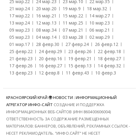
25 мар.
22
24 мар.
23
23 мар.
10
22 мар.
35
21 мар.
24
20 мар.
20
19 мар.
9
18 мар.
32
17 мар.
22
16 мар.
21
15 мар.
22
14 мар.
27
13 мар.
24
12 мар.
13
11 мар.
25
10 мар.
23
09 мар.
23
08 мар.
34
07 мар.
21
06 мар.
21
05 мар.
23
04 мар.
14
03 мар.
28
02 мар.
29
01 мар.
17
28 февр.
30
27 февр.
24
26 февр.
12
25 февр.
22
24 февр.
29
23 февр.
26
22 февр.
18
21 февр.
23
20 февр.
16
19 февр.
21
18 февр.
27
17 февр.
26
16 февр.
27
15 февр.
13
14 февр.
32
13 февр.
23
12 февр.
8
11 февр.
43
10 февр.
3
КРАСНОЯРСКИЙ КРАЙ 🌍 НОВОСТИ : ИНФОРМАЦИОННЫЙ
АГРЕГАТОР ИНФО-САЙТ
СОЗДАНИЕ И ПОДДЕРЖКА
ИНФОРМАЦИОННЫХ ВЕБ-САЙТОВ (ИНН 860400606004)
ОТВЕТСТВЕННОСТЬ ЗА СОДЕРЖАНИЕ РАЗМЕЩЕННЫХ
МАТЕРИАЛОВ: БАННЕРОВ, ОБЪЯВЛЕНИЙ, РЕКЛАМНЫХ ССЫЛОК -
НЕСЕТ РЕКЛАМОДАТЕЛЬ. "ИНФО.САЙТ" НЕ НЕСЕТ