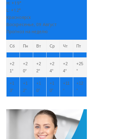
H:
+
19°
L:
+
12°
Красноярск
Воскресенье, 09 Август
Прогноз на неделю
Сб
Пн
Вт
Ср
Чт
Пт
+
2
+
2
+
2
+
2
+
2
+
25
1°
0°
2°
4°
4°
°
+
1
+
1
+
1
+
1
+
11
+
12
3°
2°
0°
0°
°
°