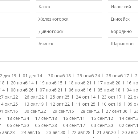
Канск
Иланский
Железногорск
Енисейск
Дивногорск
Бородино
Ачинск
Шарыпово
2 дек.
19
01 дек.
14
30 нояб.
18
29 нояб.
24
28 нояб.
17
2
18
20 нояб.
14
19 нояб.
15
18 нояб.
21
17 нояб.
20
16 но
14
08 нояб.
26
07 нояб.
21
06 нояб.
16
05 нояб.
18
04 но
27 окт.
22
26 окт.
22
25 окт.
25
24 окт.
14
23 окт.
17
22 о
14 окт.
25
13 окт.
19
12 окт.
22
11 окт.
25
10 окт.
19
09 о
01 окт.
16
30 сент.
22
29 сент.
15
28 сент.
2
27 сент.
36
2
6
18 сент.
34
17 сент.
18
16 сент.
11
15 сент.
12
14 сент.
7
06 сент.
30
05 сент.
28
04 сент.
17
03 сент.
20
02 сент.
 авг.
28
24 авг.
16
23 авг.
30
22 авг.
28
21 авг.
20
20 авг.