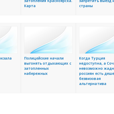
затопления Красноярска.
запретить выезд 
Карта
страны
окзала
Полицейские начали
Когда Турция
выгонять отдыхающих с
недоступна, а Со
затопленных
невозможно жадн
набережных
россиян есть деш
безвизовая
альтернатива