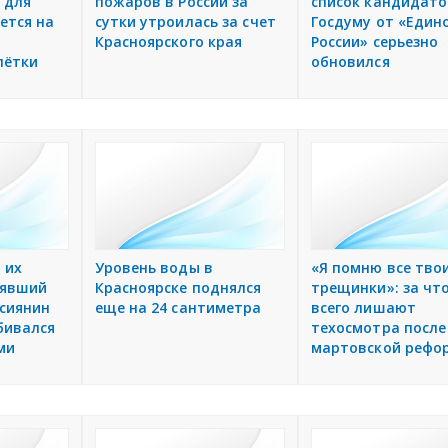
 для
пожаров в России за
список кандидато
ется на
сутки утроилась за счет
Госдуму от «Един
Красноярского края
России» серьезно
лётки
обновился
 их
Уровень воды в
«Я помню все тво
рявший
Красноярске поднялся
трещинки»: за чт
ссиянин
еще на 24 сантиметра
всего лишают
бивался
техосмотра после
ми
мартовской рефо