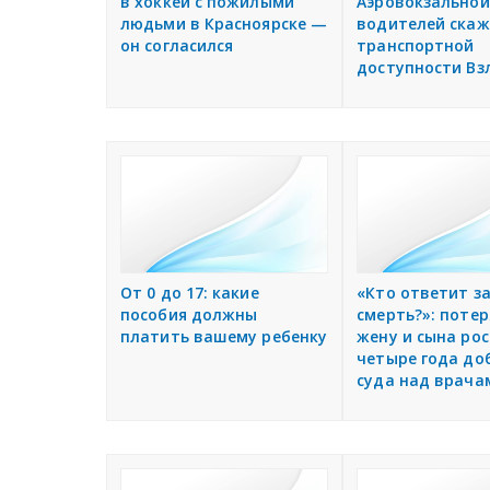
в хоккей с пожилыми
Аэровокзальной
людьми в Красноярске —
водителей скаж
он согласился
транспортной
доступности Вз
От 0 до 17: какие
«Кто ответит за
пособия должны
смерть?»: поте
платить вашему ребенку
жену и сына ро
четыре года до
суда над врача