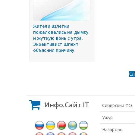
Жители Взлётки
пожаловались на дымку
и жуткую вонь с утра.
Экоактивист Шпехт
объяснил причину
С
Инфо.Сайт IT
Сибирский ФО
Ужур
Назарово