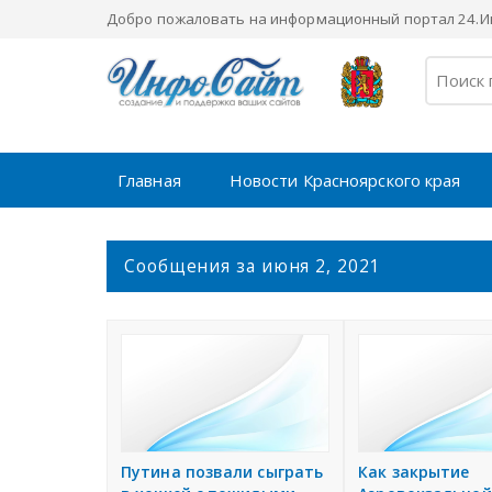
Добро пожаловать на информационный портал 24.Ин
Главная
Новости Красноярского края
С
Сообщения за июня 2, 2021
о
о
б
щ
е
н
и
я
Путина позвали сыграть
Как закрытие