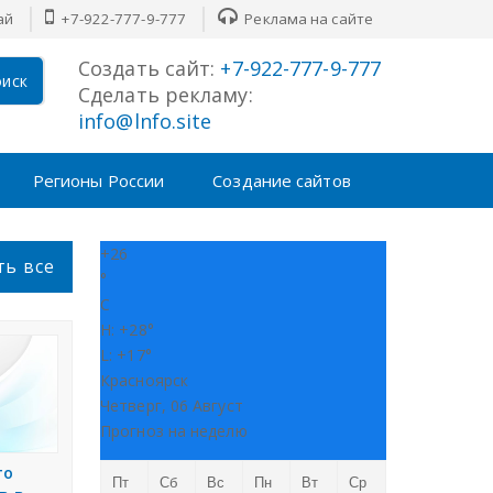
ай
+7-922-777-9-777
Реклама на сайте
Создать сайт:
+7-922-777-9-777
иск
Сделать рекламу:
info@lnfo.site
Регионы России
Создание сайтов
+
26
ть все
°
C
H:
+
28°
L:
+
17°
Красноярск
Четверг, 06 Август
Прогноз на неделю
то
Пт
Сб
Вс
Пн
Вт
Ср