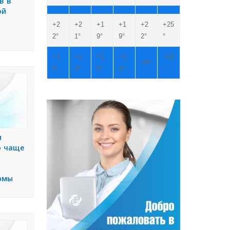
в в
ой
+
2
+
2
+
1
+
1
+
2
+
25
2°
1°
9°
9°
2°
°
+
1
+
1
+
1
+
1
+
10
+
9°
6°
2°
0°
4°
°
и
о чаще
рмы