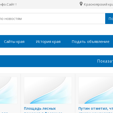
фо.Сайт !
Красноярский кр
По
Сайты края
История края
Подать объявление
Показа
Площадь лесных
Путин отметил, ч