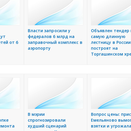
м
Власти запросили у
Объявлен тендер 
дут
федералов 6 млрд на
самую длинную
тей от 6
заправочный комплекс в
лестницу в России
аэропорту
построят на
Торгашинском хр
В мэрии
Вопрос цены: прис
опке
спрогнозировали
Емельяново вымо
емонта
худший сценарий
взятки и угрожал