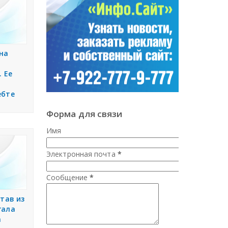
на
. Ее
ебте
Форма для связи
Имя
Электронная почта
*
Сообщение
*
тав из
гала
а