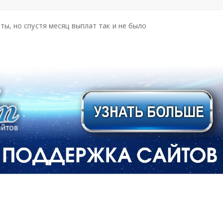
Под
Под
Под
ели
ели
ели
ы, но спустя месяц выплат так и не было
тьс
тьс
тьс
я
я
я