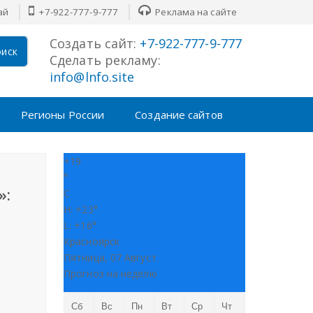
ай
+7-922-777-9-777
Реклама на сайте
Создать сайт:
+7-922-777-9-777
иск
Сделать рекламу:
info@lnfo.site
Регионы России
Создание сайтов
+
19
°
»:
C
H:
+
23°
L:
+
16°
Красноярск
Пятница, 07 Август
Прогноз на неделю
Сб
Вс
Пн
Вт
Ср
Чт