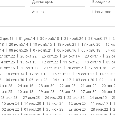
Дивногорск
Бородино
Ачинск
Шарыпово
2 дек.
19
01 дек.
14
30 нояб.
18
29 нояб.
24
28 нояб.
17
2
18
20 нояб.
14
19 нояб.
15
18 нояб.
21
17 нояб.
20
16 но
14
08 нояб.
26
07 нояб.
21
06 нояб.
16
05 нояб.
18
04 но
27 окт.
22
26 окт.
22
25 окт.
25
24 окт.
14
23 окт.
17
22 о
14 окт.
25
13 окт.
19
12 окт.
22
11 окт.
25
10 окт.
19
09 о
01 окт.
16
30 сент.
22
29 сент.
15
28 сент.
2
27 сент.
36
2
6
18 сент.
34
17 сент.
18
16 сент.
11
15 сент.
12
14 сент.
7
06 сент.
30
05 сент.
28
04 сент.
17
03 сент.
20
02 сент.
 авг.
28
24 авг.
16
23 авг.
30
22 авг.
28
21 авг.
20
20 авг.
 авг.
25
10 авг.
18
09 авг.
23
08 авг.
23
07 авг.
30
06 авг.
28 июл.
23
27 июл.
23
26 июл.
25
25 июл.
32
24 июл.
15
2
15 июл.
24
14 июл.
20
13 июл.
24
12 июл.
25
11 июл.
17
02 июл.
22
01 июл.
20
30 июн.
28
29 июн.
20
28 июн.
22