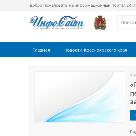
Добро пожаловать на информационный портал 24.Ин
Главная
Новости Красноярского края
Кр
«
п
з
По