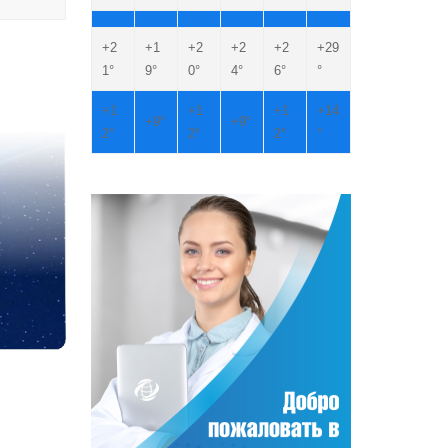
+
2
+
1
+
2
+
2
+
2
+
29
1°
9°
0°
4°
6°
°
+
1
+
1
+
1
+
14
+
9°
+
9°
2°
2°
2°
°