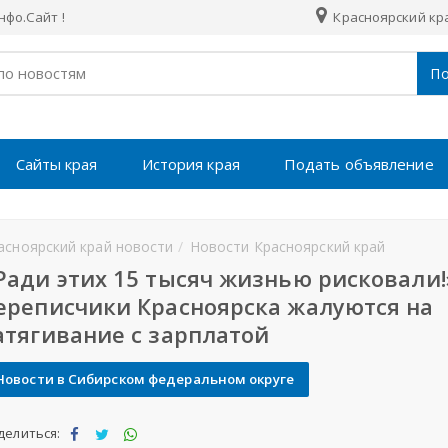
фо.Сайт !
Красноярский кр
По
Сайты края
История края
Подать объявление
асноярский край новости
Новости Красноярский край
Ради этих 15 тысяч жизнью рисковали!
ереписчики Красноярска жалуются на
атягивание с зарплатой
Новости в Сибирском федеральном округе
делиться: