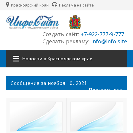
Красноярский край
Реклама на сайте
Создать сайт:
+7-922-777-9-777
Сделать рекламу:
info@lnfo.site
Новости в Красноярском крае
Главная
С
Сообщения за ноября 10, 2021
о
Показать все
Новости Красноярского края
о
б
щ
Сайты края
е
н
История края
и