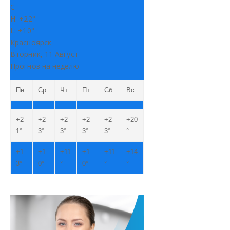
C
H:
+
22°
L:
+
10°
Красноярск
Вторник, 11 Август
Прогноз на неделю
Пн
Ср
Чт
Пт
Сб
Вс
+
2
+
2
+
2
+
2
+
2
+
20
1°
3°
3°
3°
3°
°
+
1
+
1
+
11
+
1
+
11
+
14
3°
0°
°
0°
°
°