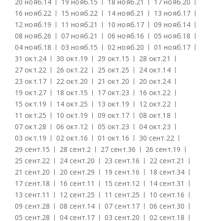
20 нояб.
14
19 нояб.
15
18 нояб.
21
17 нояб.
20
16 нояб.
22
15 нояб.
22
14 нояб.
21
13 нояб.
17
12 нояб.
19
11 нояб.
21
10 нояб.
17
09 нояб.
14
08 нояб.
26
07 нояб.
21
06 нояб.
16
05 нояб.
18
04 нояб.
18
03 нояб.
15
02 нояб.
20
01 нояб.
17
31 окт.
24
30 окт.
19
29 окт.
15
28 окт.
21
27 окт.
22
26 окт.
22
25 окт.
25
24 окт.
14
23 окт.
17
22 окт.
20
21 окт.
20
20 окт.
24
19 окт.
27
18 окт.
15
17 окт.
23
16 окт.
22
15 окт.
19
14 окт.
25
13 окт.
19
12 окт.
22
11 окт.
25
10 окт.
19
09 окт.
17
08 окт.
18
07 окт.
28
06 окт.
12
05 окт.
23
04 окт.
23
03 окт.
19
02 окт.
16
01 окт.
16
30 сент.
22
29 сент.
15
28 сент.
2
27 сент.
36
26 сент.
19
25 сент.
22
24 сент.
20
23 сент.
16
22 сент.
21
21 сент.
20
20 сент.
29
19 сент.
16
18 сент.
34
17 сент.
18
16 сент.
11
15 сент.
12
14 сент.
31
13 сент.
11
12 сент.
25
11 сент.
25
10 сент.
16
09 сент.
28
08 сент.
14
07 сент.
17
06 сент.
30
05 сент.
28
04 сент.
17
03 сент.
20
02 сент.
18