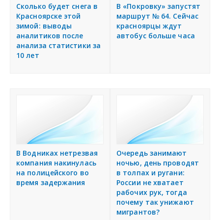
я
Сколько будет снега в
В «Покровку» запустят
Подать объявление
Красноярске этой
маршрут № 64. Сейчас
зимой: выводы
красноярцы ждут
аналитиков после
автобус больше часа
Регионы России
анализа статистики за
10 лет
Создание сайтов
В Водниках нетрезвая
Очередь занимают
компания накинулась
ночью, день проводят
на полицейского во
в толпах и ругани:
время задержания
России не хватает
рабочих рук, тогда
почему так унижают
мигрантов?