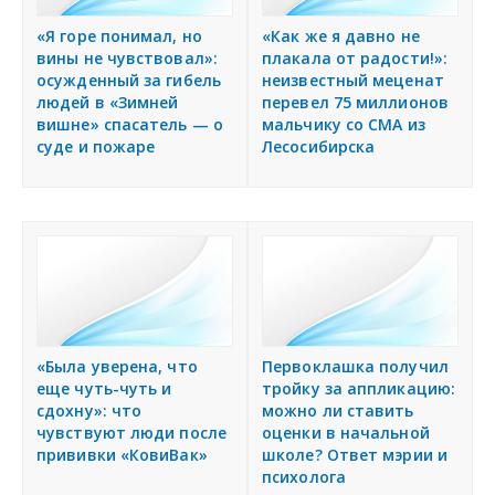
«Я горе понимал, но
«Как же я давно не
вины не чувствовал»:
плакала от радости!»:
осужденный за гибель
неизвестный меценат
людей в «Зимней
перевел 75 миллионов
вишне» спасатель — о
мальчику со СМА из
суде и пожаре
Лесосибирска
«Была уверена, что
Первоклашка получил
еще чуть-чуть и
тройку за аппликацию:
сдохну»: что
можно ли ставить
чувствуют люди после
оценки в начальной
прививки «КовиВак»
школе? Ответ мэрии и
психолога