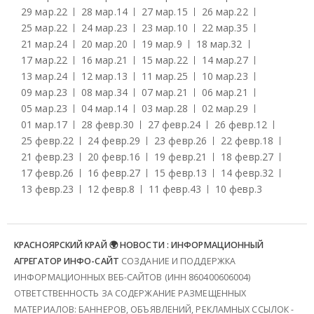
29 мар.
22
28 мар.
14
27 мар.
15
26 мар.
22
25 мар.
22
24 мар.
23
23 мар.
10
22 мар.
35
21 мар.
24
20 мар.
20
19 мар.
9
18 мар.
32
17 мар.
22
16 мар.
21
15 мар.
22
14 мар.
27
13 мар.
24
12 мар.
13
11 мар.
25
10 мар.
23
09 мар.
23
08 мар.
34
07 мар.
21
06 мар.
21
05 мар.
23
04 мар.
14
03 мар.
28
02 мар.
29
01 мар.
17
28 февр.
30
27 февр.
24
26 февр.
12
25 февр.
22
24 февр.
29
23 февр.
26
22 февр.
18
21 февр.
23
20 февр.
16
19 февр.
21
18 февр.
27
17 февр.
26
16 февр.
27
15 февр.
13
14 февр.
32
13 февр.
23
12 февр.
8
11 февр.
43
10 февр.
3
КРАСНОЯРСКИЙ КРАЙ 🌍 НОВОСТИ : ИНФОРМАЦИОННЫЙ
АГРЕГАТОР ИНФО-САЙТ
СОЗДАНИЕ И ПОДДЕРЖКА
ИНФОРМАЦИОННЫХ ВЕБ-САЙТОВ (ИНН 860400606004)
ОТВЕТСТВЕННОСТЬ ЗА СОДЕРЖАНИЕ РАЗМЕЩЕННЫХ
МАТЕРИАЛОВ: БАННЕРОВ, ОБЪЯВЛЕНИЙ, РЕКЛАМНЫХ ССЫЛОК -