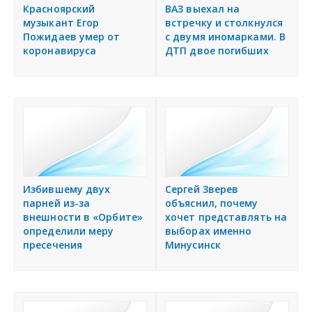
я
Красноярский
ВАЗ выехал на
Подать объявление
музыкант Егор
встречку и столкнулся
Пожидаев умер от
с двумя иномарками. В
коронавируса
ДТП двое погибших
Регионы России
Создание сайтов
Избившему двух
Сергей Зверев
парней из-за
объяснил, почему
внешности в «Орбите»
хочет представлять на
определили меру
выборах именно
пресечения
Минусинск