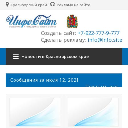
Красноярский край
Реклама на сайте
Создать сайт:
+7-922-777-9-777
Сделать рекламу:
info@lnfo.site
Новости в Красноярском крае
Главная
С
Сообщения за июля 12, 2021
о
Показать все
Новости Красноярского края
о
б
щ
Сайты края
е
н
История края
и