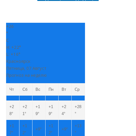
+
26
°
C
H:
+
22°
L:
+
16°
Красноярск
Пятница, 07 Август
Прогноз на неделю
Чт
Сб
Вс
Пн
Вт
Ср
+
2
+
2
+
1
+
1
+
2
+
28
8°
1°
9°
9°
4°
°
+
1
+
1
+
1
+
13
+
9°
+
9°
7°
2°
2°
°