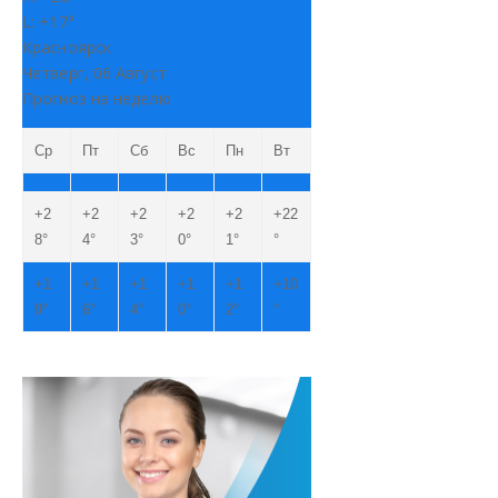
L:
+
17°
Красноярск
Четверг, 06 Август
Прогноз на неделю
Ср
Пт
Сб
Вс
Пн
Вт
+
2
+
2
+
2
+
2
+
2
+
22
8°
4°
3°
0°
1°
°
+
1
+
1
+
1
+
1
+
1
+
10
9°
6°
4°
0°
2°
°