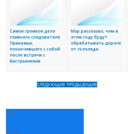
Самое громкое дело
Мэр рассказал, чем в
главного следователя
этом году будут
Прикамья,
обрабатывать дороги
покончившего с собой
от гололеда
после встречи с
Бастрыкиным
СЛЕДУЮЩИЕ
ПРЕДЫДУЩИЕ
+
28
°
C
H:
+
28°