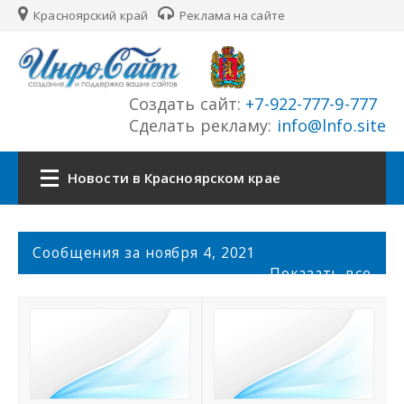
Красноярский край
Реклама на сайте
Создать сайт:
+7-922-777-9-777
Сделать рекламу:
info@lnfo.site
Новости в Красноярском крае
Главная
С
Сообщения за ноября 4, 2021
о
Показать все
Новости Красноярского края
о
б
щ
Сайты края
е
н
История края
и