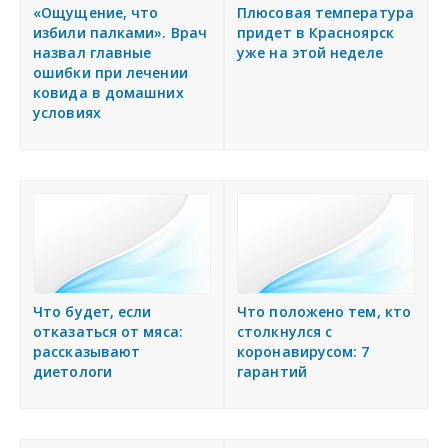
я
«Ощущение, что
Плюсовая температура
Подать объявление
избили палками». Врач
придет в Красноярск
назвал главные
уже на этой неделе
ошибки при лечении
Регионы России
ковида в домашних
условиях
Создание сайтов
Что будет, если
Что положено тем, кто
отказаться от мяса:
столкнулся с
рассказывают
коронавирусом: 7
диетологи
гарантий