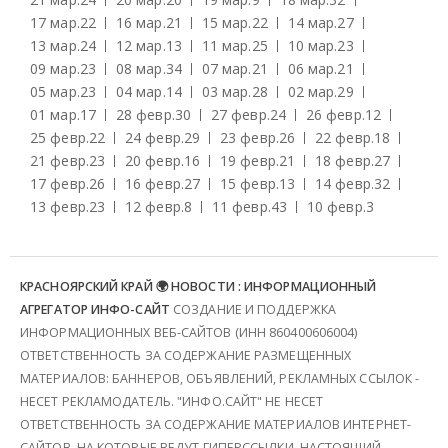
17 мар.
22
16 мар.
21
15 мар.
22
14 мар.
27
13 мар.
24
12 мар.
13
11 мар.
25
10 мар.
23
09 мар.
23
08 мар.
34
07 мар.
21
06 мар.
21
05 мар.
23
04 мар.
14
03 мар.
28
02 мар.
29
01 мар.
17
28 февр.
30
27 февр.
24
26 февр.
12
25 февр.
22
24 февр.
29
23 февр.
26
22 февр.
18
21 февр.
23
20 февр.
16
19 февр.
21
18 февр.
27
17 февр.
26
16 февр.
27
15 февр.
13
14 февр.
32
13 февр.
23
12 февр.
8
11 февр.
43
10 февр.
3
КРАСНОЯРСКИЙ КРАЙ 🌍 НОВОСТИ : ИНФОРМАЦИОННЫЙ
АГРЕГАТОР ИНФО-САЙТ
СОЗДАНИЕ И ПОДДЕРЖКА
ИНФОРМАЦИОННЫХ ВЕБ-САЙТОВ (ИНН 860400606004)
ОТВЕТСТВЕННОСТЬ ЗА СОДЕРЖАНИЕ РАЗМЕЩЕННЫХ
МАТЕРИАЛОВ: БАННЕРОВ, ОБЪЯВЛЕНИЙ, РЕКЛАМНЫХ ССЫЛОК -
НЕСЕТ РЕКЛАМОДАТЕЛЬ. "ИНФО.САЙТ" НЕ НЕСЕТ
ОТВЕТСТВЕННОСТЬ ЗА СОДЕРЖАНИЕ МАТЕРИАЛОВ ИНТЕРНЕТ-
САЙТОВ, НА КОТОРЫЕ ВЕДУТ ГИПЕРССЫЛКИ. НАСТОЯЩИЙ