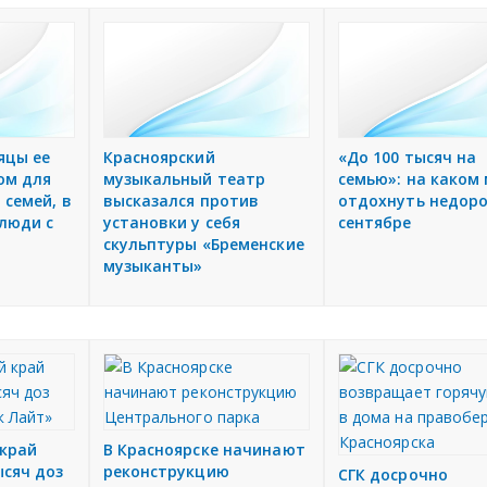
яцы ее
Красноярский
«До 100 тысяч на
ом для
музыкальный театр
семью»: на каком
 семей, в
высказался против
отдохнуть недоро
люди с
установки у себя
сентябре
скульптуры «Бременские
музыканты»
 край
В Красноярске начинают
ысяч доз
реконструкцию
СГК досрочно