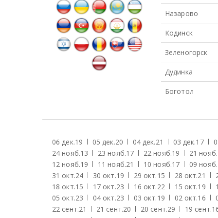
Назарово
Кодинск
Зеленогорск
Дудинка
Боготол
06 дек.
19
05 дек.
20
04 дек.
21
03 дек.
17
0
24 нояб.
13
23 нояб.
17
22 нояб.
19
21 нояб.
12 нояб.
19
11 нояб.
21
10 нояб.
17
09 нояб.
31 окт.
24
30 окт.
19
29 окт.
15
28 окт.
21
18 окт.
15
17 окт.
23
16 окт.
22
15 окт.
19
05 окт.
23
04 окт.
23
03 окт.
19
02 окт.
16
22 сент.
21
21 сент.
20
20 сент.
29
19 сент.
1