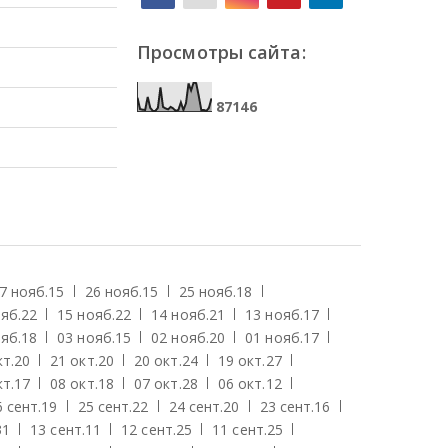
Просмотры сайта:
8
7
1
4
6
7 нояб.
15
26 нояб.
15
25 нояб.
18
яб.
22
15 нояб.
22
14 нояб.
21
13 нояб.
17
яб.
18
03 нояб.
15
02 нояб.
20
01 нояб.
17
кт.
20
21 окт.
20
20 окт.
24
19 окт.
27
кт.
17
08 окт.
18
07 окт.
28
06 окт.
12
6 сент.
19
25 сент.
22
24 сент.
20
23 сент.
16
31
13 сент.
11
12 сент.
25
11 сент.
25