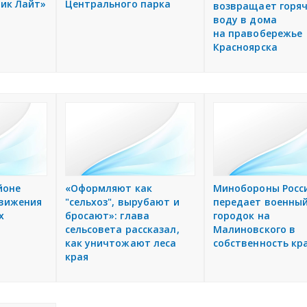
ик Лайт»
Центрального парка
возвращает горя
воду в дома
на правобережье
Красноярска
йоне
«Оформляют как
Минобороны Росс
движения
"сельхоз", вырубают и
передает военны
х
бросают»: глава
городок на
сельсовета рассказал,
Малиновского в
как уничтожают леса
собственность кр
края