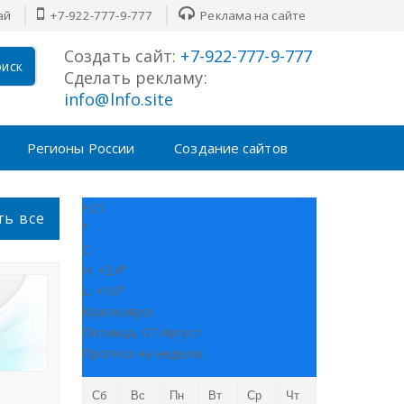
ай
+7-922-777-9-777
Реклама на сайте
Создать сайт:
+7-922-777-9-777
иск
Сделать рекламу:
info@lnfo.site
Регионы России
Создание сайтов
+
21
ть все
°
C
H:
+
24°
L:
+
16°
Красноярск
Пятница, 07 Август
Прогноз на неделю
Сб
Вс
Пн
Вт
Ср
Чт