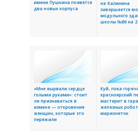
имени Пушкина появятся
на Калинина
два новых корпуса
завершается м
модульного зда
школы №86 на 2
«Мне вырвали сердце
Куй, пока горячо
голыми руками»: стоит
красноярский п
ли признаваться в
мастерит в гар
измене — откровения
железных робот
женщин, которые это
марионеток
пережили