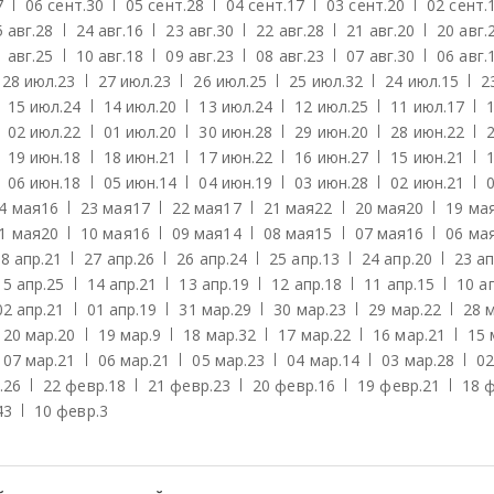
7
06 сент.
30
05 сент.
28
04 сент.
17
03 сент.
20
02 сент.
 авг.
28
24 авг.
16
23 авг.
30
22 авг.
28
21 авг.
20
20 авг.
 авг.
25
10 авг.
18
09 авг.
23
08 авг.
23
07 авг.
30
06 авг.
28 июл.
23
27 июл.
23
26 июл.
25
25 июл.
32
24 июл.
15
2
15 июл.
24
14 июл.
20
13 июл.
24
12 июл.
25
11 июл.
17
02 июл.
22
01 июл.
20
30 июн.
28
29 июн.
20
28 июн.
22
19 июн.
18
18 июн.
21
17 июн.
22
16 июн.
27
15 июн.
21
06 июн.
18
05 июн.
14
04 июн.
19
03 июн.
28
02 июн.
21
4 мая
16
23 мая
17
22 мая
17
21 мая
22
20 мая
20
19 ма
1 мая
20
10 мая
16
09 мая
14
08 мая
15
07 мая
16
06 ма
8 апр.
21
27 апр.
26
26 апр.
24
25 апр.
13
24 апр.
20
23 ап
15 апр.
25
14 апр.
21
13 апр.
19
12 апр.
18
11 апр.
15
10 а
02 апр.
21
01 апр.
19
31 мар.
29
30 мар.
23
29 мар.
22
28 
20 мар.
20
19 мар.
9
18 мар.
32
17 мар.
22
16 мар.
21
15 
07 мар.
21
06 мар.
21
05 мар.
23
04 мар.
14
03 мар.
28
02
.
26
22 февр.
18
21 февр.
23
20 февр.
16
19 февр.
21
18 
43
10 февр.
3