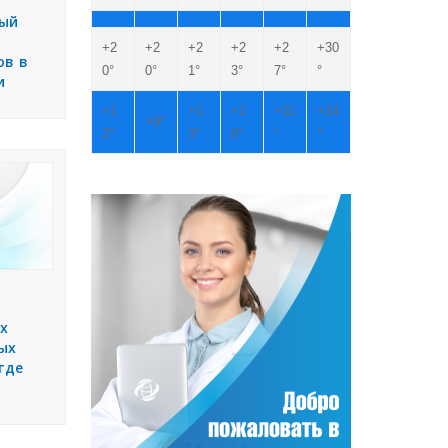
рый
+
2
+
2
+
2
+
2
+
2
+
30
ов в
0°
0°
1°
3°
7°
°
и
+
1
+
1
+
1
+
11
+
14
+
9°
2°
3°
0°
°
°
х
ых
где