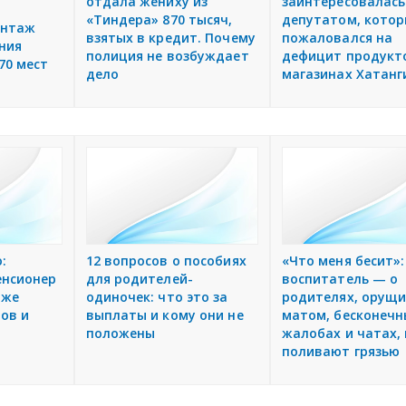
отдала жениху из
заинтересовалась
«Тиндера» 870 тысяч,
депутатом, кото
онтаж
взятых в кредит. Почему
пожаловался на
ния
полиция не возбуждает
дефицит продукт
70 мест
дело
магазинах Хатанг
:
12 вопросов о пособиях
«Что меня бесит»:
енсионер
для родителей-
воспитатель — о
аже
одиночек: что это за
родителях, орущи
ов и
выплаты и кому они не
матом, бесконечн
положены
жалобах и чатах, 
поливают грязью