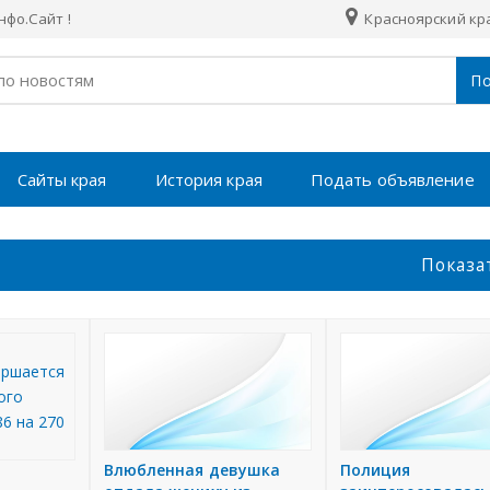
фо.Сайт !
Красноярский кр
По
Сайты края
История края
Подать объявление
Показа
Влюбленная девушка
Полиция