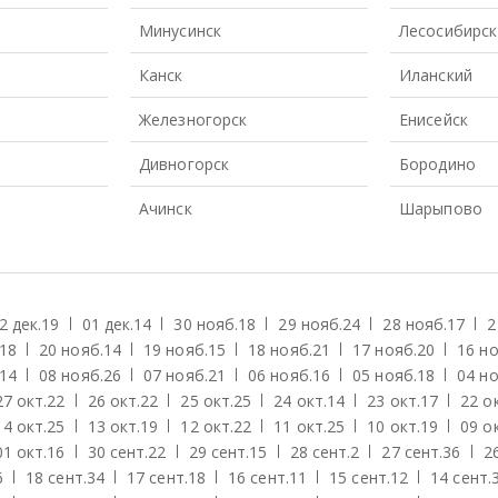
Минусинск
Лесосибирск
Канск
Иланский
Железногорск
Енисейск
Дивногорск
Бородино
Ачинск
Шарыпово
2 дек.
19
01 дек.
14
30 нояб.
18
29 нояб.
24
28 нояб.
17
2
18
20 нояб.
14
19 нояб.
15
18 нояб.
21
17 нояб.
20
16 но
14
08 нояб.
26
07 нояб.
21
06 нояб.
16
05 нояб.
18
04 но
27 окт.
22
26 окт.
22
25 окт.
25
24 окт.
14
23 окт.
17
22 о
14 окт.
25
13 окт.
19
12 окт.
22
11 окт.
25
10 окт.
19
09 о
01 окт.
16
30 сент.
22
29 сент.
15
28 сент.
2
27 сент.
36
2
6
18 сент.
34
17 сент.
18
16 сент.
11
15 сент.
12
14 сент.