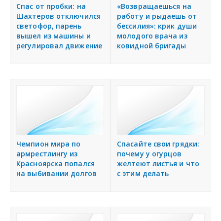
я
Спас от пробки: на
«Возвращаешься на
Подать объявление
Шахтеров отключился
работу и рыдаешь от
светофор, парень
бессилия»: крик души
вышел из машины и
молодого врача из
Регионы России
регулировал движение
ковидной бригады
Создание сайтов
Чемпион мира по
Спасайте свои грядки:
армрестлингу из
почему у огурцов
Красноярска попался
желтеют листья и что
на выбивании долгов
с этим делать