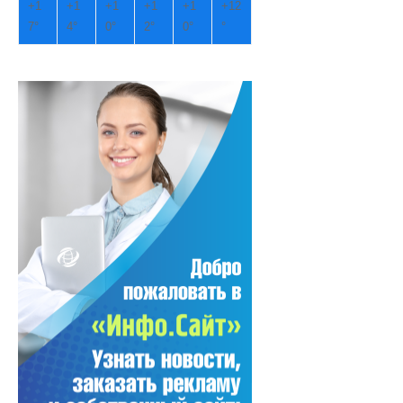
+
1
+
1
+
1
+
1
+
1
+
12
7°
4°
0°
2°
0°
°