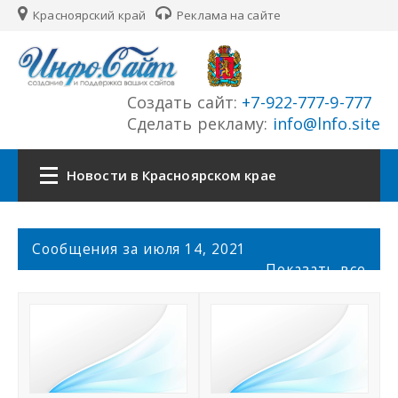
Красноярский край
Реклама на сайте
Создать сайт:
+7-922-777-9-777
Сделать рекламу:
info@lnfo.site
Новости в Красноярском крае
Главная
С
Сообщения за июля 14, 2021
о
Показать все
Новости Красноярского края
о
б
щ
Сайты края
е
н
История края
и