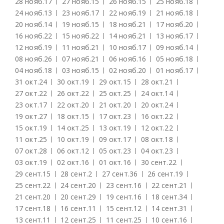
28 нояб.
17
27 нояб.
15
26 нояб.
15
25 нояб.
18
24 нояб.
13
23 нояб.
17
22 нояб.
19
21 нояб.
18
20 нояб.
14
19 нояб.
15
18 нояб.
21
17 нояб.
20
16 нояб.
22
15 нояб.
22
14 нояб.
21
13 нояб.
17
12 нояб.
19
11 нояб.
21
10 нояб.
17
09 нояб.
14
08 нояб.
26
07 нояб.
21
06 нояб.
16
05 нояб.
18
04 нояб.
18
03 нояб.
15
02 нояб.
20
01 нояб.
17
31 окт.
24
30 окт.
19
29 окт.
15
28 окт.
21
27 окт.
22
26 окт.
22
25 окт.
25
24 окт.
14
23 окт.
17
22 окт.
20
21 окт.
20
20 окт.
24
19 окт.
27
18 окт.
15
17 окт.
23
16 окт.
22
15 окт.
19
14 окт.
25
13 окт.
19
12 окт.
22
11 окт.
25
10 окт.
19
09 окт.
17
08 окт.
18
07 окт.
28
06 окт.
12
05 окт.
23
04 окт.
23
03 окт.
19
02 окт.
16
01 окт.
16
30 сент.
22
29 сент.
15
28 сент.
2
27 сент.
36
26 сент.
19
25 сент.
22
24 сент.
20
23 сент.
16
22 сент.
21
21 сент.
20
20 сент.
29
19 сент.
16
18 сент.
34
17 сент.
18
16 сент.
11
15 сент.
12
14 сент.
31
13 сент.
11
12 сент.
25
11 сент.
25
10 сент.
16