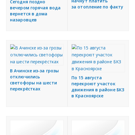
я
начнут платить
Сегодня поздно
за отопление по факту
вечером горячая вода
Подать объявление
вернется в дома
назаровцев
Регионы России
Создание сайтов
В Ачинске из-за грозы
отключились
По 15 августа
светофоры на шести
перекроют участок
перекрёстках
движения в районе БКЗ
в Красноярске