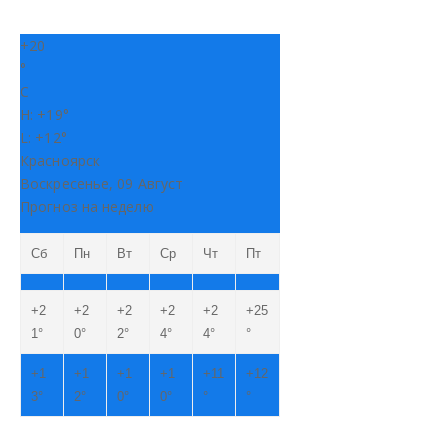
+
20
°
C
H:
+
19°
L:
+
12°
Красноярск
Воскресенье, 09 Август
Прогноз на неделю
Сб
Пн
Вт
Ср
Чт
Пт
+
2
+
2
+
2
+
2
+
2
+
25
1°
0°
2°
4°
4°
°
+
1
+
1
+
1
+
1
+
11
+
12
3°
2°
0°
0°
°
°