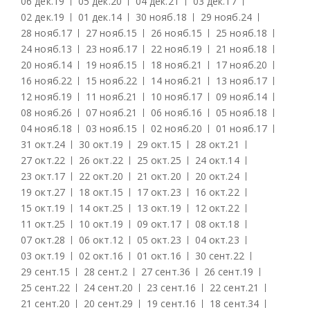
06 дек.
19
05 дек.
20
04 дек.
21
03 дек.
17
02 дек.
19
01 дек.
14
30 нояб.
18
29 нояб.
24
28 нояб.
17
27 нояб.
15
26 нояб.
15
25 нояб.
18
24 нояб.
13
23 нояб.
17
22 нояб.
19
21 нояб.
18
20 нояб.
14
19 нояб.
15
18 нояб.
21
17 нояб.
20
16 нояб.
22
15 нояб.
22
14 нояб.
21
13 нояб.
17
12 нояб.
19
11 нояб.
21
10 нояб.
17
09 нояб.
14
08 нояб.
26
07 нояб.
21
06 нояб.
16
05 нояб.
18
04 нояб.
18
03 нояб.
15
02 нояб.
20
01 нояб.
17
31 окт.
24
30 окт.
19
29 окт.
15
28 окт.
21
27 окт.
22
26 окт.
22
25 окт.
25
24 окт.
14
23 окт.
17
22 окт.
20
21 окт.
20
20 окт.
24
19 окт.
27
18 окт.
15
17 окт.
23
16 окт.
22
15 окт.
19
14 окт.
25
13 окт.
19
12 окт.
22
11 окт.
25
10 окт.
19
09 окт.
17
08 окт.
18
07 окт.
28
06 окт.
12
05 окт.
23
04 окт.
23
03 окт.
19
02 окт.
16
01 окт.
16
30 сент.
22
29 сент.
15
28 сент.
2
27 сент.
36
26 сент.
19
25 сент.
22
24 сент.
20
23 сент.
16
22 сент.
21
21 сент.
20
20 сент.
29
19 сент.
16
18 сент.
34