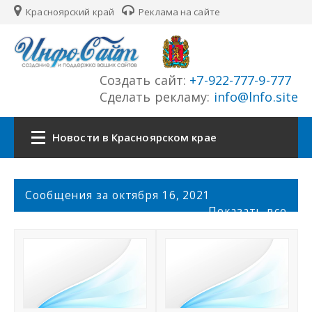
Красноярский край
Реклама на сайте
Создать сайт:
+7-922-777-9-777
Сделать рекламу:
info@lnfo.site
Новости в Красноярском крае
Главная
С
Сообщения за октября 16, 2021
о
Показать все
Новости Красноярского края
о
б
щ
Сайты края
е
н
История края
и