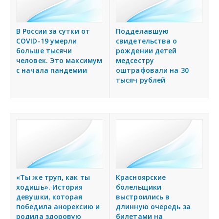
В России за сутки от
Подделавшую
COVID-19 умерли
свидетельства о
больше тысячи
рождении детей
человек. Это максимум
медсестру
с начала пандемии
оштрафовали на 30
тысяч рублей
«Ты же труп, как ты
Красноярские
ходишь». История
болельщики
девушки, которая
выстроились в
победила анорексию и
длинную очередь за
родила здоровую
билетами на