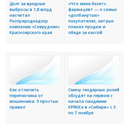
я
Долг за вредные
«Что меня бесит»:
Подать объявление
выбросы в 1,8 млрд
фармацевт — о самых
насчитал
«долбанутых»
Росприроднадзор
покупателях, хитрых
Регионы России
компании «Соврудник»
планах продаж и
Красноярского края
обеде за кассой
Создание сайтов
Как отличить
Смену гендерных ролей
переписчика от
обсудят на первом с
мошенника: 5 простых
начала пандемии
правил
КРЯККе в «Сибири» с 3
по 7 ноября