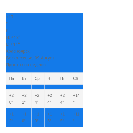
+
17
°
C
H:
+
18°
L:
+
11°
Красноярск
Воскресенье, 09 Август
Прогноз на неделю
Пн
Вт
Ср
Чт
Пт
Сб
+
2
+
2
+
2
+
2
+
2
+
14
0°
1°
4°
4°
4°
°
+
1
+
1
+
1
+
1
+
1
+
11
2°
0°
0°
3°
5°
°