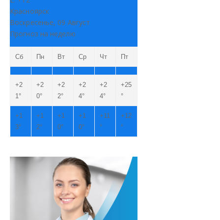
Красноярск
Воскресенье, 09 Август
Прогноз на неделю
Сб
Пн
Вт
Ср
Чт
Пт
+
2
+
2
+
2
+
2
+
2
+
25
1°
0°
2°
4°
4°
°
+
1
+
1
+
1
+
1
+
11
+
12
3°
2°
0°
0°
°
°