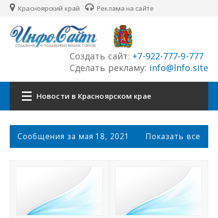
Красноярский край
Реклама на сайте
Создать сайт:
+7-922-777-9-777
Сделать рекламу:
info@lnfo.site
Новости в Красноярском крае
Главная
С
Сообщения за мая 18, 2021
Показать все
о
Новости Красноярского края
о
б
щ
Сайты края
е
н
История края
и