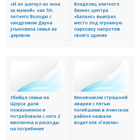
я
«И он шагнул из окна
Владелец элитного
Подать объявление
за мамой»: как 50-
бизнес-центра
летнего Володю с
«Баланс» выиграл
синдромом Дауна
место под огромную
Регионы России
усыновила семья из
парковку напротив
деревни
своего здания
Создание сайтов
Убийце семьи на
Виновником страшной
Щорса дали
аварии с пятью
пожизненное и
погибшими в Ачинском
потребовали с него 2
районе назвали
миллиона и расходы
водителя «Газели»
на погребение