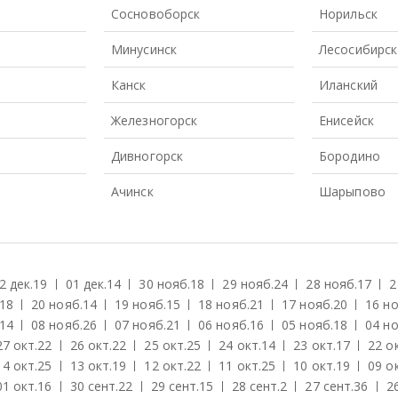
Сосновоборск
Норильск
Минусинск
Лесосибирск
Канск
Иланский
Железногорск
Енисейск
Дивногорск
Бородино
Ачинск
Шарыпово
2 дек.
19
01 дек.
14
30 нояб.
18
29 нояб.
24
28 нояб.
17
2
18
20 нояб.
14
19 нояб.
15
18 нояб.
21
17 нояб.
20
16 но
14
08 нояб.
26
07 нояб.
21
06 нояб.
16
05 нояб.
18
04 но
27 окт.
22
26 окт.
22
25 окт.
25
24 окт.
14
23 окт.
17
22 о
14 окт.
25
13 окт.
19
12 окт.
22
11 окт.
25
10 окт.
19
09 о
01 окт.
16
30 сент.
22
29 сент.
15
28 сент.
2
27 сент.
36
2