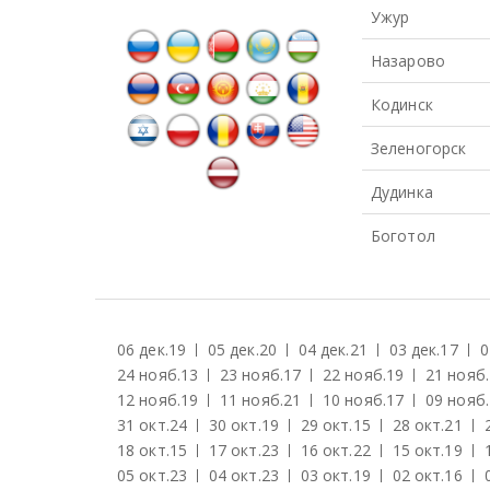
Ужур
Назарово
Кодинск
Зеленогорск
Дудинка
Боготол
06 дек.
19
05 дек.
20
04 дек.
21
03 дек.
17
0
24 нояб.
13
23 нояб.
17
22 нояб.
19
21 нояб.
12 нояб.
19
11 нояб.
21
10 нояб.
17
09 нояб.
31 окт.
24
30 окт.
19
29 окт.
15
28 окт.
21
18 окт.
15
17 окт.
23
16 окт.
22
15 окт.
19
05 окт.
23
04 окт.
23
03 окт.
19
02 окт.
16