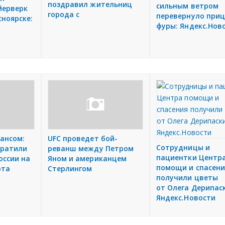
поздравил жительниц
сильным ветром
йерверк
города с
перевернуло при
сноярске:
фуры: Яндекс.Нов
а
ансом:
UFC проведет бой-
Сотрудницы и
тратили
реванш между Петром
пациентки Центр
оссии на
Яном и американцем
помощи и спасени
рта
Стерлингом
получили цветы
от Олега Дерипас
Яндекс.Новости