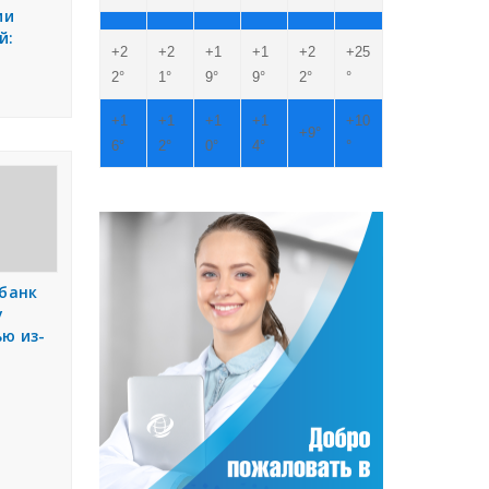
ии
й:
+
2
+
2
+
1
+
1
+
2
+
25
2°
1°
9°
9°
2°
°
+
1
+
1
+
1
+
1
+
10
+
9°
6°
2°
0°
4°
°
 банк
у
ю из-