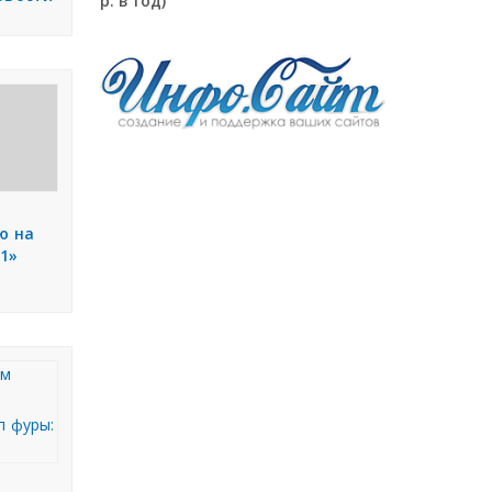
р. в год)
ю на
1»
м