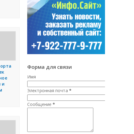
порта
Форма для связи
ек
Имя
ное
 и
м
Электронная почта
*
Сообщение
*