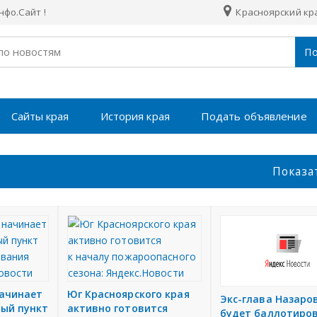
фо.Сайт !
Красноярский кр
По
Сайты края
История края
Подать объявление
Показа
начинает
Юг Красноярского края
Экс-глава Назаро
ый пункт
активно готовится
будет баллотиро