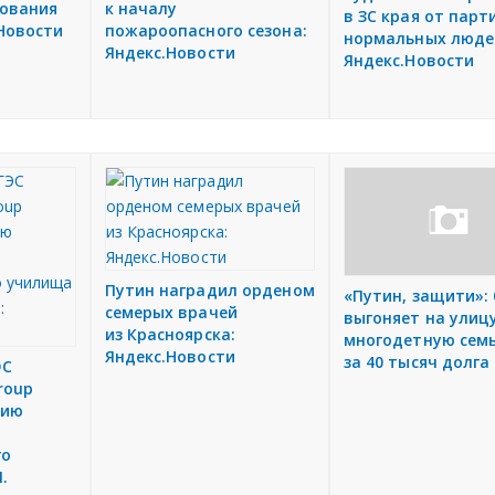
рования
к началу
в ЗС края от парт
.Новости
пожароопасного сезона:
нормальных люде
Яндекс.Новости
Яндекс.Новости
Путин наградил орденом
«Путин, защити»:
семерых врачей
выгоняет на улиц
из Красноярска:
многодетную семь
Яндекс.Новости
за 40 тысяч долга
ЭС
roup
сию
го
.