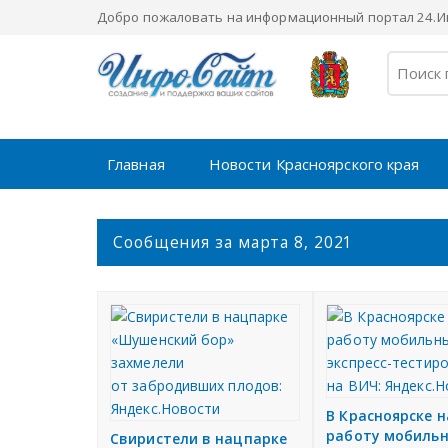
Добро пожаловать на информационный портал 24.Ин
Главная
Новости Красноярского края
С
Сообщения за марта 8, 2021
о
о
б
щ
е
н
и
я
В Красноярске 
работу мобильн
Свиристели в нацпарке