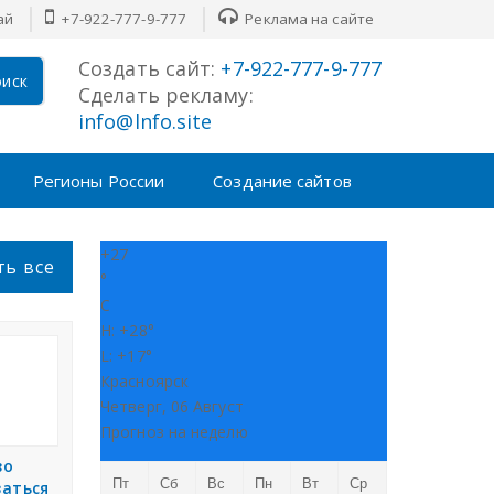
ай
+7-922-777-9-777
Реклама на сайте
Создать сайт:
+7-922-777-9-777
иск
Сделать рекламу:
info@lnfo.site
Регионы России
Создание сайтов
+
27
ть все
°
C
H:
+
28°
L:
+
17°
Красноярск
Четверг, 06 Август
Прогноз на неделю
во
Пт
Сб
Вс
Пн
Вт
Ср
ваться