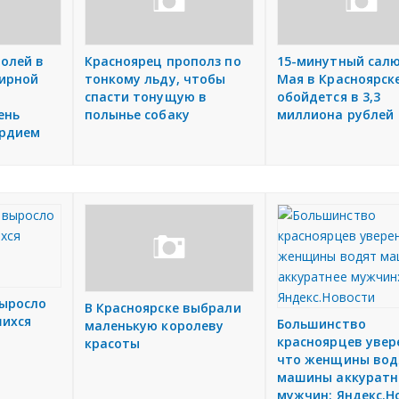
болей в
Красноярец прополз по
15-минутный салю
ирной
тонкому льду, чтобы
Мая в Красноярск
спасти тонущую в
обойдется в 3,3
ень
полынье собаку
миллиона рублей
ердием
выросло
В Красноярске выбрали
шихся
Большинство
маленькую королеву
:
красноярцев увер
красоты
что женщины вод
машины аккуратн
мужчин: Яндекс.Н