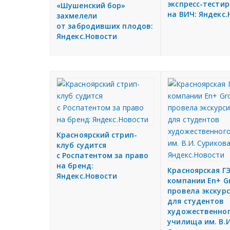
экспресс-тести
«Шушенский бор»
на ВИЧ: Яндекс
захмелели
от забродивших плодов:
Яндекс.Новости
Красноярский стрип-
клуб судится
с Роспатентом за право
на бренд:
Красноярская Г
Яндекс.Новости
компании En+ G
провела экскур
для студентов
художественно
училища им. В.И