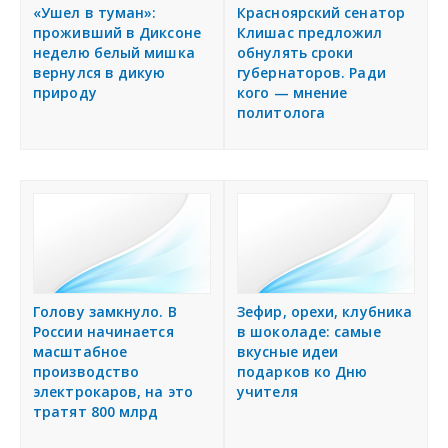
я
«Ушел в туман»:
Красноярский сенатор
Подать объявление
проживший в Диксоне
Клишас предложил
неделю белый мишка
обнулять сроки
вернулся в дикую
губернаторов. Ради
Регионы России
природу
кого — мнение
политолога
Создание сайтов
Голову замкнуло. В
Зефир, орехи, клубника
России начинается
в шоколаде: самые
масштабное
вкусные идеи
производство
подарков ко Дню
электрокаров, на это
учителя
тратят 800 млрд