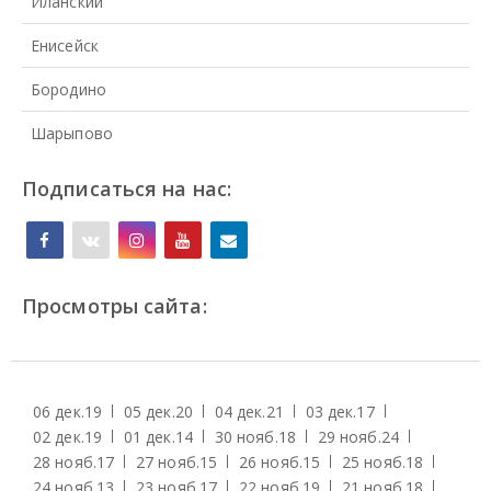
Иланский
Енисейск
Бородино
Шарыпово
Подписаться на нас:
Просмотры сайта:
06 дек.
19
05 дек.
20
04 дек.
21
03 дек.
17
02 дек.
19
01 дек.
14
30 нояб.
18
29 нояб.
24
28 нояб.
17
27 нояб.
15
26 нояб.
15
25 нояб.
18
24 нояб.
13
23 нояб.
17
22 нояб.
19
21 нояб.
18