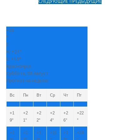
СЛЕДУЮЩИЕ
ПРЕДЫДУЩИЕ
+
20
°
C
H:
+
21°
L:
+
13°
Красноярск
Суббота, 08 Август
Прогноз на неделю
Вс
Пн
Вт
Ср
Чт
Пт
+
1
+
2
+
2
+
2
+
2
+
22
9°
1°
2°
4°
6°
°
+
1
+
1
+
1
+
11
+
1
+
14
0°
3°
0°
°
2°
°