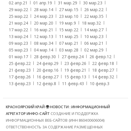
02 апр.
21
01 апр.
19
31 мар.
29
30 мар.
23
29 мар.
22
28 мар.
14
27 мар.
15
26 мар.
22
25 мар.
22
24 мар.
23
23 мар.
10
22 мар.
35
21 мар.
24
20 мар.
20
19 мар.
9
18 мар.
32
17 мар.
22
16 мар.
21
15 мар.
22
14 мар.
27
13 мар.
24
12 мар.
13
11 мар.
25
10 мар.
23
09 мар.
23
08 мар.
34
07 мар.
21
06 мар.
21
05 мар.
23
04 мар.
14
03 мар.
28
02 мар.
29
01 мар.
17
28 февр.
30
27 февр.
24
26 февр.
12
25 февр.
22
24 февр.
29
23 февр.
26
22 февр.
18
21 февр.
23
20 февр.
16
19 февр.
21
18 февр.
27
17 февр.
26
16 февр.
27
15 февр.
13
14 февр.
32
13 февр.
23
12 февр.
8
11 февр.
43
10 февр.
3
КРАСНОЯРСКИЙ КРАЙ 🌍 НОВОСТИ : ИНФОРМАЦИОННЫЙ
АГРЕГАТОР ИНФО-САЙТ
СОЗДАНИЕ И ПОДДЕРЖКА
ИНФОРМАЦИОННЫХ ВЕБ-САЙТОВ (ИНН 860400606004)
ОТВЕТСТВЕННОСТЬ ЗА СОДЕРЖАНИЕ РАЗМЕЩЕННЫХ