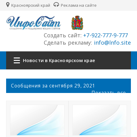
Красноярский край
Реклама на сайте
Создать сайт:
+7-922-777-9-777
Сделать рекламу:
info@lnfo.site
Новости в Красноярском крае
Главная
С
Сообщения за сентября 29, 2021
о
Показать все
Новости Красноярского края
о
б
щ
Сайты края
е
н
История края
и