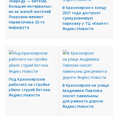
я
«Народу — битком,
большие интервалы»:
В Красноярске к концу
Подать объявление
из-за жалоб жителей
2021 года достроят
Покровки меняют
трехуровневую
перевозчика 32-го
Регионы России
парковку у ТЦ «Квант»:
маршрута
Яндекс.Новости
Создание сайтов
Под Красноярском
рабочего на стройке
В Красноярске на улице
убило струей бетона:
Академика Павлова
Яндекс.Новости
сносят павильоны
для ремонта дороги:
Яндекс.Новости