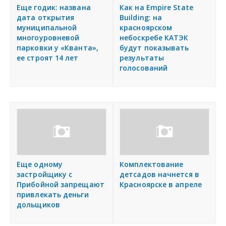
Еще годик: названа
Как на Empire State
дата открытия
Building: на
муниципальной
красноярском
многоуровневой
небоскребе КАТЭК
парковки у «Кванта»,
будут показывать
ее строят 14 лет
результаты
голосований
Еще одному
Комплектование
застройщику с
детсадов начнется в
Прибойной запрещают
Красноярске в апреле
привлекать деньги
дольщиков