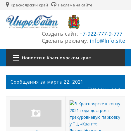
Красноярский край
Реклама на сайте
Создать сайт:
+7-922-777-9-777
Сделать рекламу:
info@lnfo.site
Новости в Красноярском крае
Главная
С
Сообщения за марта 22, 2021
о
Показать все
Новости Красноярского края
о
б
щ
Сайты края
е
н
История края
и