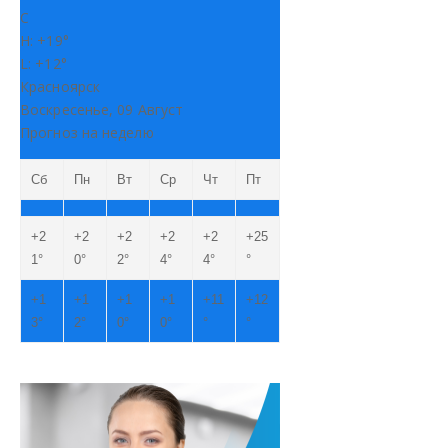
C
H:
+
19°
L:
+
12°
Красноярск
Воскресенье, 09 Август
Прогноз на неделю
Сб
Пн
Вт
Ср
Чт
Пт
+
2
+
2
+
2
+
2
+
2
+
25
1°
0°
2°
4°
4°
°
+
1
+
1
+
1
+
1
+
11
+
12
3°
2°
0°
0°
°
°