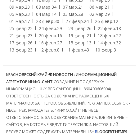
09 мар.
23
08 мар.
34
07 мар.
21
06 мар.
21
05 мар.
23
04 мар.
14
03 мар.
28
02 мар.
29
01 мар.
17
28 февр.
30
27 февр.
24
26 февр.
12
25 февр.
22
24 февр.
29
23 февр.
26
22 февр.
18
21 февр.
23
20 февр.
16
19 февр.
21
18 февр.
27
17 февр.
26
16 февр.
27
15 февр.
13
14 февр.
32
13 февр.
23
12 февр.
8
11 февр.
43
10 февр.
3
КРАСНОЯРСКИЙ КРАЙ 🌍 НОВОСТИ : ИНФОРМАЦИОННЫЙ
АГРЕГАТОР ИНФО-САЙТ
СОЗДАНИЕ И ПОДДЕРЖКА
ИНФОРМАЦИОННЫХ ВЕБ-САЙТОВ (ИНН 860400606004)
ОТВЕТСТВЕННОСТЬ ЗА СОДЕРЖАНИЕ РАЗМЕЩЕННЫХ
МАТЕРИАЛОВ: БАННЕРОВ, ОБЪЯВЛЕНИЙ, РЕКЛАМНЫХ ССЫЛОК -
НЕСЕТ РЕКЛАМОДАТЕЛЬ. "ИНФО.САЙТ" НЕ НЕСЕТ
ОТВЕТСТВЕННОСТЬ ЗА СОДЕРЖАНИЕ МАТЕРИАЛОВ ИНТЕРНЕТ-
САЙТОВ, НА КОТОРЫЕ ВЕДУТ ГИПЕРССЫЛКИ. НАСТОЯЩИЙ
РЕСУРС МОЖЕТ СОДЕРЖАТЬ МАТЕРИАЛЫ 18+
B
LOGGERTHEME9