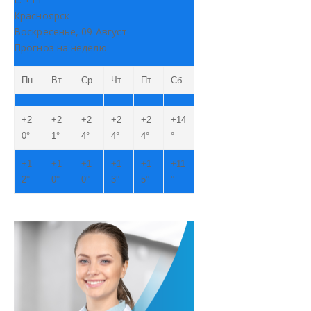
Красноярск
Воскресенье, 09 Август
Прогноз на неделю
Пн
Вт
Ср
Чт
Пт
Сб
+
2
+
2
+
2
+
2
+
2
+
14
0°
1°
4°
4°
4°
°
+
1
+
1
+
1
+
1
+
1
+
11
2°
0°
0°
3°
5°
°