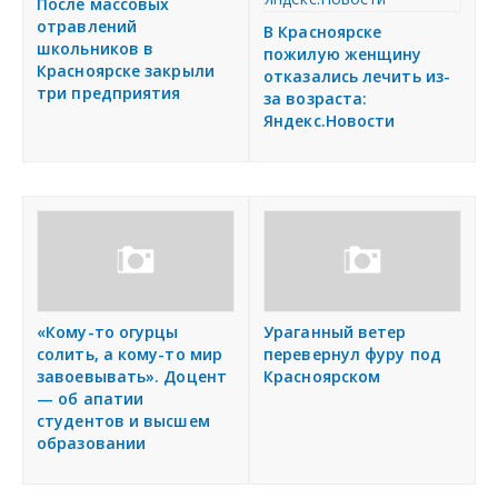
я
После массовых
отравлений
В Красноярске
Подать объявление
школьников в
пожилую женщину
Красноярске закрыли
отказались лечить из-
три предприятия
Регионы России
за возраста:
Яндекс.Новости
Создание сайтов
«Кому-то огурцы
Ураганный ветер
солить, а кому-то мир
перевернул фуру под
завоевывать». Доцент
Красноярском
— об апатии
студентов и высшем
образовании