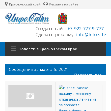
Красноярский край
Реклама на сайте
Создать сайт:
+7-922-777-9-777
Сделать рекламу:
info@lnfo.site
Новости в Красноярском крае
Главная
С
Сообщения за марта 5, 2021
о
Показать все
Новости Красноярского края
о
б
щ
Сайты края
е
н
История края
и