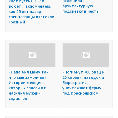
включила
«Вот пусть СОБР и
архитектурную
воюет»: вспоминаем,
подсветку в честь
как 25 лет назад
спецназовцы отстояли
Грозный
«Папа бил маму так,
«Погибнут 700 овец и
что сын замолчал»:
20 коров»: паводок и
Истории женщин,
бюрократия
которых спасли от
уничтожают ферму
насилия мужей-
под Красноярском
садистов