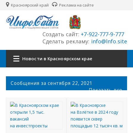
Красноярский край
Реклама на сайте
Создать сайт:
+7-922-777-9-777
Сделать рекламу:
info@lnfo.site
Новости в Красноярском крае
Главная
С
Сообщения за сентября 22, 2021
о
Показать все
Новости Красноярского края
о
б
щ
Сайты края
е
н
История края
и