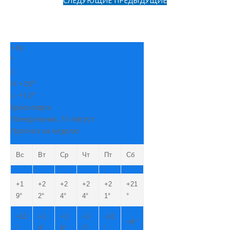
СЛЕДУЮЩИЕ
ПРЕДЫДУЩИЕ
+
18
°
C
H:
+
20°
L:
+
12°
Красноярск
Понедельник, 10 Август
Прогноз на неделю
Вс
Вт
Ср
Чт
Пт
Сб
+
1
+
2
+
2
+
2
+
2
+
21
9°
2°
4°
4°
1°
°
+
11
+
1
+
1
+
1
+
11
+
9°
°
0°
0°
2°
°