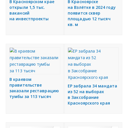
я
В Красноярском крае
В Красноярске
открыли 1,5 тыс.
на Взлётке в 2024 году
Подать объявление
вакансий
появится сквер
на инвестпроекты
площадью 12 тысяч
кв. м
Регионы России
Создание сайтов
В краевом
правительстве
ЕР забрала 34 мандата
заказали реставрацию
из 52 на выборах
тумбы за 113 тысяч
в Заксобрание
Красноярского края