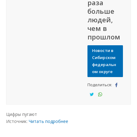
раза
Подать объявление
больше
людей,
Регионы России
чем в
прошлом
Создание сайтов
Новости в
Сибирском
федеральн
ом округе
Поделиться:
Под
ели
Под
Под
тьс
ели
ели
Цифры пугают
я
тьс
тьс
Источник:
Читать подробнее
я
я