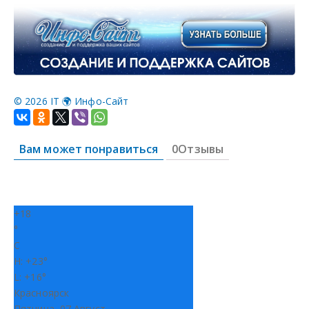
©
2026 IT 🌍 Инфо-Сайт
Вам может понравиться
0Отзывы
+
18
°
C
H:
+
23°
L:
+
16°
Красноярск
Пятница, 07 Август