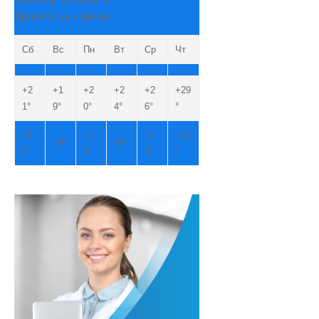
Прогноз на неделю
Сб
Вс
Пн
Вт
Ср
Чт
+
2
+
1
+
2
+
2
+
2
+
29
1°
9°
0°
4°
6°
°
+
1
+
1
+
1
+
14
+
9°
+
9°
2°
2°
2°
°